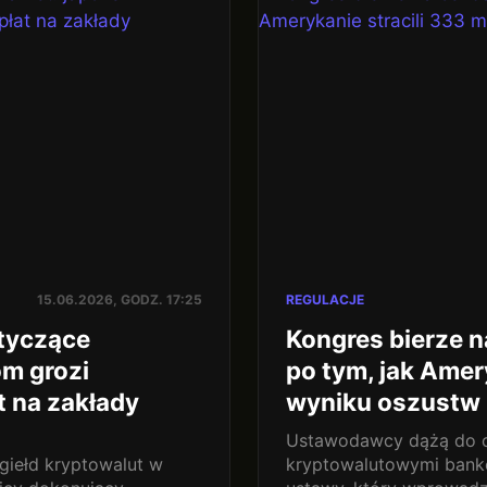
15.06.2026, GODZ. 17:25
REGULACJE
otyczące
Kongres bierze 
om grozi
po tym, jak Amer
 na zakłady
wyniku oszustw
Ustawodawcy dążą do o
 giełd kryptowalut w
kryptowalutowymi bank