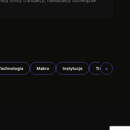
łby limity transakcji, nakładałby obowiązek
>
Technologia
Makro
Instytucje
TradFi
DeF