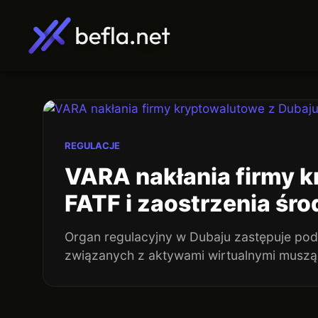
Przejdź
do
treści
REGULACJE
VARA nakłania firmy k
FATF i zaostrzenia śro
Organ regulacyjny w Dubaju zastępuje po
związanych z aktywami wirtualnymi musz