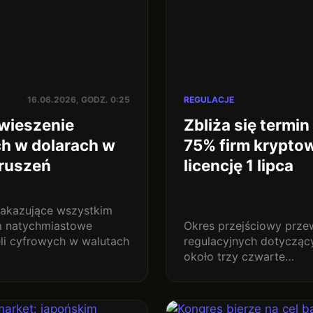
16.06.2026, GODZ. 0:25
REGULACJE
wieszenie
Zbliża się termi
ch w dolarach w
75% firm krypto
aruszeń
licencję 1 lipca
akazujące wszystkim
ym natychmiastowe
Okres przejściowy prze
li cyfrowych w walutach
regulacyjnych dotyczący
około trzy czwarte…