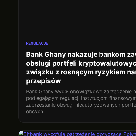
REGULACJE
Bank Ghany nakazuje bankom za
obsługi portfeli kryptowalutowy
związku z rosnącym ryzykiem n
przepisów
Bank Ghany wydał obowiązkowe zarządzenie n
podlegającym regulacji instytucjom finansow
zaprzestanie obsługi nieautoryzowanych portfe
obcych…