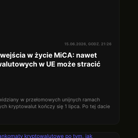
15.06.2026, GODZ. 21:26
n wejścia w życie MiCA: nawet
walutowych w UE może stracić
widziany w przełomowych unijnych ramach
ch kryptowalut kończy się 1 lipca. Po tej dacie