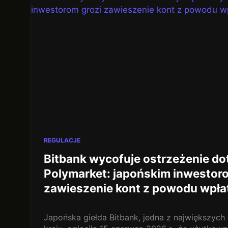
REGULACJE
Bitbank wycofuje ostrzeżenie d
Polymarket: japońskim inwestor
zawieszenie kont z powodu wpłat
Japońska giełda Bitbank, jedna z największych