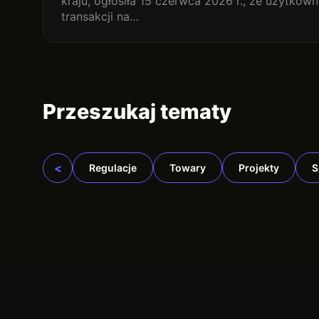
kraju, ogłosiła 15 czerwca 2026 r., że użytkow
transakcji na…
Przeszukaj tematy
<
Regulacje
Towary
Projekty
S