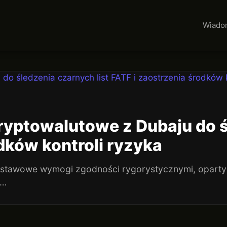
Wiado
ryptowalutowe z Dubaju do ś
dków kontroli ryzyka
dstawowe wymogi zgodności rygorystycznymi, oparty
ą…