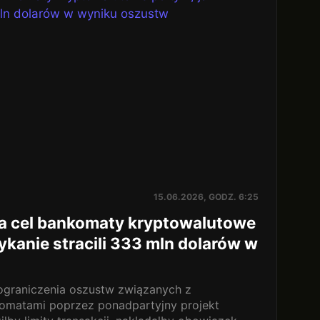
15.06.2026, GODZ. 6:25
na cel bankomaty kryptowalutowe
ykanie stracili 333 mln dolarów w
graniczenia oszustw związanych z
omatami poprzez ponadpartyjny projekt