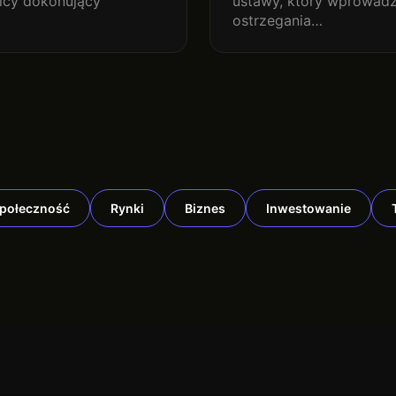
nicy dokonujący
ustawy, który wprowadzi
ostrzegania…
połeczność
Rynki
Biznes
Inwestowanie