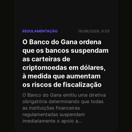
REGULAMENTAÇÃO
16/06/2026, 0:25
O Banco do Gana ordena
que os bancos suspendam
as carteiras de
criptomoedas em dólares,
à medida que aumentam
os riscos de fiscalização
O Banco do Gana emitiu uma diretiva
obrigatória determinando que todas
as instituições financeiras
regulamentadas suspendam
imediatamente o apoio a…