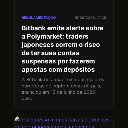
REGULAMENTAÇÃO
15/06/2026, 17:25
Bitbank emite alerta sobre
a Polymarket: traders
japoneses correm o risco
de ter suas contas
suspensas por fazerem
apostas com depósitos
A Bitbank do Japão, uma das maiores
corretoras de criptomoedas do país,
anunciou em 15 de junho de 2026
que…