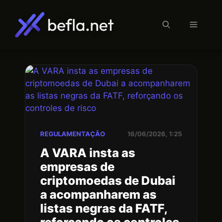
Menu
Saltar
para
o
conteúdo
REGULAMENTAÇÃO
16/06/2026, 1:25
A VARA insta as
empresas de
criptomoedas de Dubai
a acompanharem as
listas negras da FATF,