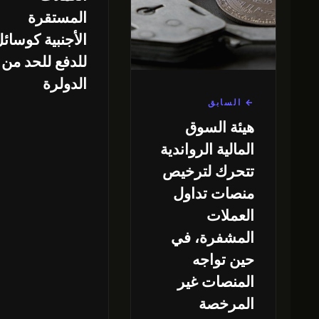
المستقرة
الأجنبية كوسائ
للدفع للحد من
الدولرة
← السابق
هيئة السوق
المالية الرواندية
تتحرك لترخيص
منصات تداول
العملات
المشفرة، في
حين تواجه
المنصات غير
المرخصة