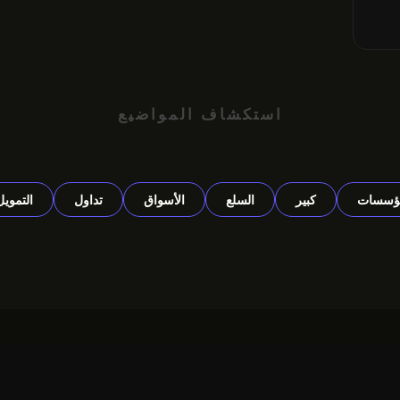
استكشاف المواضيع
ؤسسات
كبير
السلع
الأسواق
تداول
التمويل