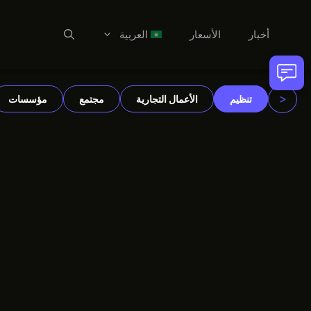
أخبار
الأسعار
العربية
نتقل
العربية
لى
Dansk
لمحتوى
<
تنظيم
الأعمال التجارية
مجتمع
مؤسسات
Deutsch
English
Español
Suomi
Français
हिन्दी
Italiano
한국어