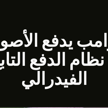
امب يدفع الأصو
ظام الدفع التاب
الفيدرالي