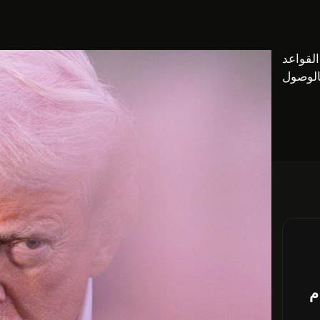
لقواعد
بالوصول
م