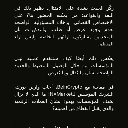
ركّز الحدث بشدة على الامتثال. يظهر ذلك في
اللغة والقواعد: من يمكنه الحضور بناءً على
الاختصاص القضائي، وإخلاء المسؤولية الواضحة
بعدم وجود عرض أو طلب، والتذكيرات بأن
المتحدثين يشاركون آرائهم الخاصة وليس آراء
المنظم.
يعكس ذلك أيضًا كيف ستتقدم عملية تبني
المؤسسات من خلال الوصول المنضبط والحدود
الواضحة بشأن ما يُقال وما يُعرض.
في مقابلة مع BeInCrypto، أجاب وارين بورك،
الشريك المؤسس لـNXMarket: ما الذي لا يزال
يخيف المؤسسات بهدوء بشأن العملات الرقمية
والذي يقلل القطاع من أهميته؟