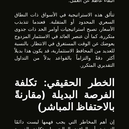
البقاء عاطلًا عن العمل.
تتألق هذه الاستراتيجية في الأسواق ذات النطاق
السعري المحدود أو المتقلبة. فعندما تتذبذب
الأسعار، تصبح استراتيجيات أوامر الحد ذات جدوى
متكررة، كما أن عنصر العائد في الاستثمار المزدوج
يعوضك عن الوقت المستغرق في الانتظار. بالنسبة
للعديد من المحافظ الاستثمارية، قد يكون هذا بديلاً
أكثر دقةً والتزاماً بالقواعد بدلاً من التداول
التقديري المتكرر.
الخطر الحقيقي: تكلفة
الفرصة البديلة (مقارنةً
بالاحتفاظ المباشر)
إن أهم المخاطر التي يجب فهمها ليست دائمًا
التصفية أو الرافعة المالية، بل تكلفة الفرصة