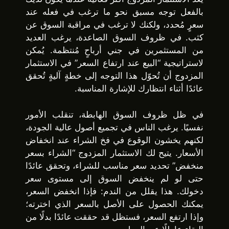
بالفعل توجه مسبق نحو ما ترغب في فعله عند
سعرٍ مُحدد، ولكنك لا ترغب في مراقبة السوق عن
كثب. في ظروف السوق الصاعدة، يرغب العديد
من المستثمرين في جني أرباحٍ مُنتظمة. يُمكن
لاستراتيجية “البيع عند ارتفاع السعر” في الاستثمار
المزدوج أن تُحوّل هذا التوجه إلى خطةٍ آليةٍ تُحقق
عائدًا أثناء انتظارك للإشارة المناسبة.
في ظل ظروف السوق الهابطة، تنقلب الأمور
نفسيًا. يرغب الناس في تجميع أصول عالية الجودة،
لكنهم يخشون الوقوع في فخ الشراء عند انخفاض
الأسعار. يتيح لك الاستثمار المزدوج “الشراء بسعر
منخفض” تحديد سعر مناسب للشراء، وتحقق عائدًا
حتى لو لم ينخفض ​​السوق إلى مستوى سعر
دخولك. هذا يقلل من الندم: فإذا انخفض السعر،
يمكنك الحصول على الأصل بالسعر الذي اخترته؛
وإذا ارتفع السعر، فستظل قد حققت عائدًا بدلًا من