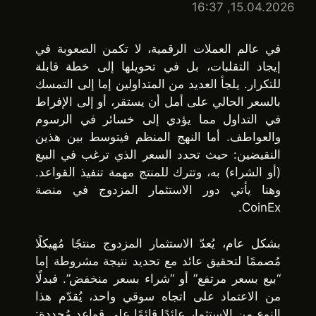
15.04.2026, 16:37
في عالم العملات الرقمية، لا تكمن الصعوبة في
إيجاد التقلبات، بل في تحويلها إلى خطة قابلة
للتكرار. يلجأ العديد من المتداولين إما إلى التمسك
بالسعر الحالي على أمل أن يستقر، أو إلى الإفراط
في التداول مما يؤدي إلى خسائر في الرسوم
والعواطف. أما النهج المنظم فيتوسط بين هذين
النقيضين: حيث تحدد السعر الذي ترغب في البيع
(أو الشراء) به، وتترك للمنتج مهمة تنفيذ القواعد.
وهنا يأتي دور الاستثمار المزدوج في منصة
CoinEx.
بشكل عام، يُعدّ الاستثمار المزدوج منتجًا مُهيكلًا
مُصممًا لتحقيق عائد مع تحديد نتيجة مشروطة إما
“بيع بسعر مرتفع” أو “شراء بسعر منخفض”. فبدلًا
من الاعتماد على اتجاه سوقي واحد، يُقدّم هذا
النوع من الاستثمار عائدًا قائمًا على قواعد مُحددة: