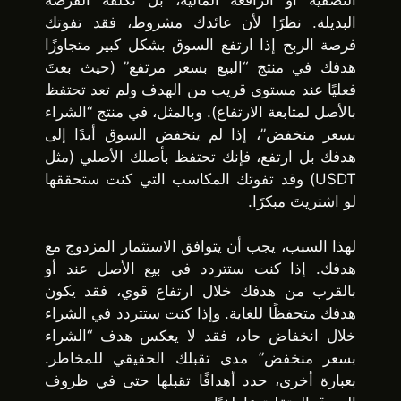
البديلة. نظرًا لأن عائدك مشروط، فقد تفوتك
فرصة الربح إذا ارتفع السوق بشكل كبير متجاوزًا
هدفك في منتج “البيع بسعر مرتفع” (حيث بعتَ
فعليًا عند مستوى قريب من الهدف ولم تعد تحتفظ
بالأصل لمتابعة الارتفاع). وبالمثل، في منتج “الشراء
بسعر منخفض”، إذا لم ينخفض ​​السوق أبدًا إلى
هدفك بل ارتفع، فإنك تحتفظ بأصلك الأصلي (مثل
USDT) وقد تفوتك المكاسب التي كنت ستحققها
لو اشتريتَ مبكرًا.
لهذا السبب، يجب أن يتوافق الاستثمار المزدوج مع
هدفك. إذا كنت ستتردد في بيع الأصل عند أو
بالقرب من هدفك خلال ارتفاع قوي، فقد يكون
هدفك متحفظًا للغاية. وإذا كنت ستتردد في الشراء
خلال انخفاض حاد، فقد لا يعكس هدف “الشراء
بسعر منخفض” مدى تقبلك الحقيقي للمخاطر.
بعبارة أخرى، حدد أهدافًا تقبلها حتى في ظروف