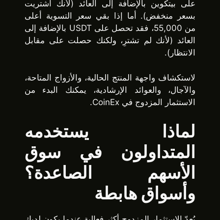
على بيتكوين بالإضافة إلى العائد (لأنك اشتريت
بسعر منخفض). أما إذا بقي سعر التسوية أعلى
من 55,000، فقد تحصل على USDT بالإضافة إلى
العائد (لأنك لم تشترِ، ولكنك حصلت على مقابل
الانتظار).
لاستكشاف واجهة المنتج الحالية، والأزواج المتاحة،
والآجال، والعوائد الإرشادية، يمكنك البدء من
الاستثمار المزدوج في CoinEx.
لماذا يستخدمه
المتداولون في سوق
الأسهم الصاعدة؟
وأسواق هابطة
يُعدّ الاستثمار المزدوج أكثر فعالية عندما يكون لديك