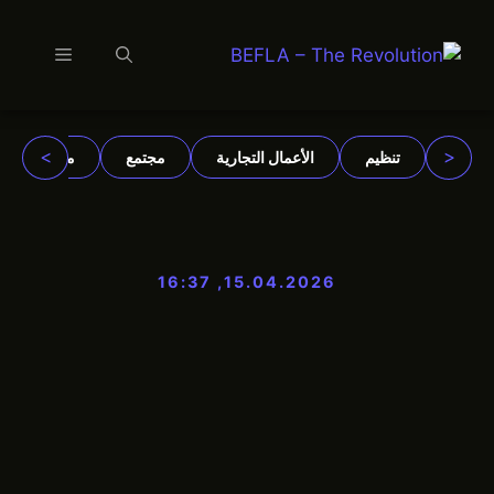
القائمة
نتقل
لى
لمحتوى
>
<
تنظيم
الأعمال التجارية
مجتمع
مؤسسات
15.04.2026, 16:37