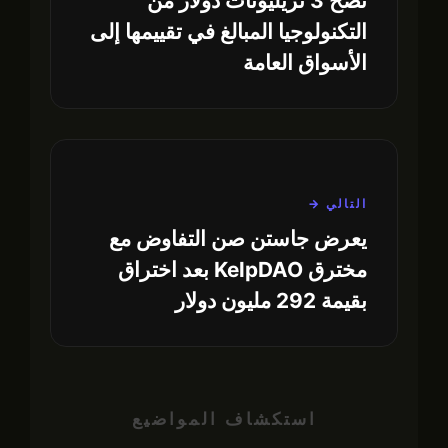
تضخ 3 تريليونات دولار من
التكنولوجيا المبالغ في تقييمها إلى
الأسواق العامة
التالي →
يعرض جاستن صن التفاوض مع
مخترق KelpDAO بعد اختراق
بقيمة 292 مليون دولار
استكشاف المواضيع