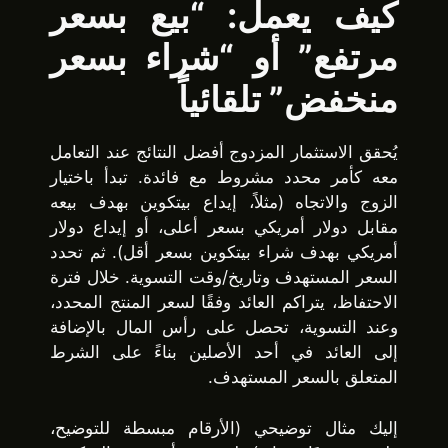
كيف يعمل: “بيع بسعر
مرتفع” أو “شراء بسعر
منخفض” تلقائياً
يُحقق الاستثمار المزدوج أفضل النتائج عند التعامل
معه كأمر محدد مشروط مع فائدة. تبدأ باختيار
الزوج والاتجاه (مثلاً، إيداع بيتكوين بهدف بيعه
مقابل دولار أمريكي بسعر أعلى، أو إيداع دولار
أمريكي بهدف شراء بيتكوين بسعر أقل). ثم تحدد
السعر المستهدف وتاريخ/وقت التسوية. خلال فترة
الاحتفاظ، يتراكم العائد وفقًا لسعر المنتج المحدد،
وعند التسوية، تحصل على رأس المال بالإضافة
إلى العائد في أحد الأصلين بناءً على الشرط
المتعلق بالسعر المستهدف.
إليك مثال توضيحي (الأرقام مبسطة للتوضيح،