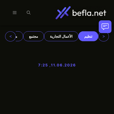
القائمة
نتقل
لى
لمحتوى
>
<
تنظيم
الأعمال التجارية
مجتمع
مؤسسات
11.06.2026, 7:25