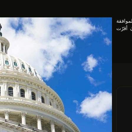
موافقة
(CLARITY Act) بعد أن أقرّت