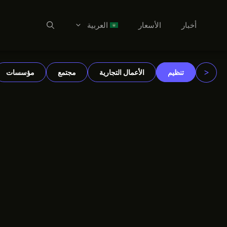
أخبار
الأسعار
العربية
نتقل
العربية
لى
Dansk
لمحتوى
<
تنظيم
الأعمال التجارية
مجتمع
مؤسسات
Deutsch
English
Español
Suomi
Français
हिन्दी
Italiano
한국어