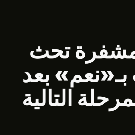
لمشفرة تحث
ـ«نعم» بعد
رحلة التالية