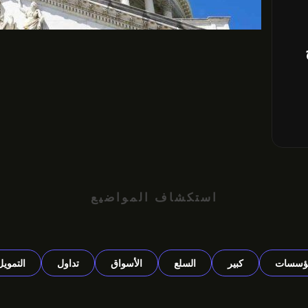
استكشاف المواضيع
ؤسسات
كبير
السلع
الأسواق
تداول
التمويل