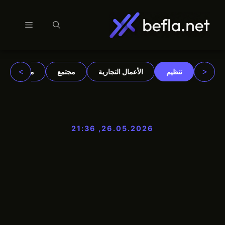
القائمة
نتقل
لى
لمحتوى
>
<
تنظيم
الأعمال التجارية
مجتمع
مؤسسات
26.05.2026, 21:36