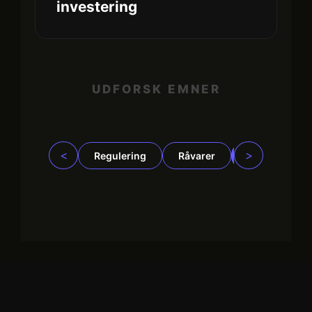
investering
UDFORSK EMNER
<
>
Regulering
Råvarer
Virksomhede