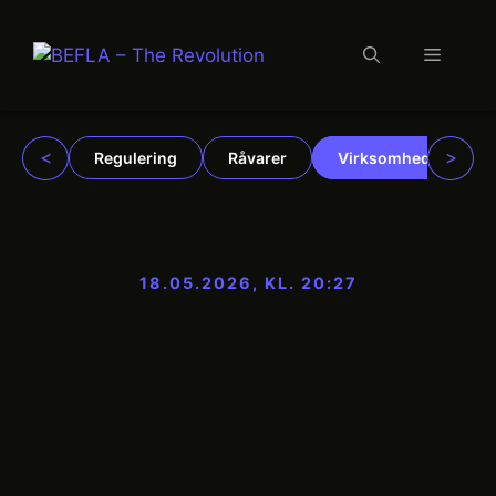
Menu
Hop
til
indhold
<
>
Regulering
Råvarer
Virksomheder
18.05.2026, KL. 20:27