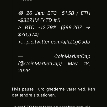
🔴 26 Jan: BTC -$1.5B / ETH
-$327.1M (YTD #1)
> BTC -12.79% ($88,267 →
$76,974)
>… pic.twitter.com/ajhZLgCsdb
— CoinMarketCap
(@CoinMarketCap) May 18,
2026
Hvis pause i urolighederne varer ved, kan
det ændre situationen.