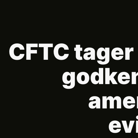
CFTC tager e
godken
amer
ev