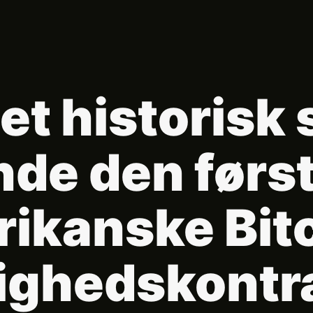
t historisk 
de den førs
ikanske Bit
ighedskontr