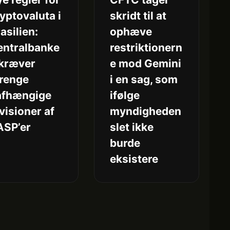
yptovaluta i
skridt til at
asilien:
ophæve
entralbanke
restriktionern
 kræver
e mod Gemini
trenge
i en sag, som
afhængige
ifølge
visioner af
myndigheden
ASP’er
slet ikke
burde
eksistere