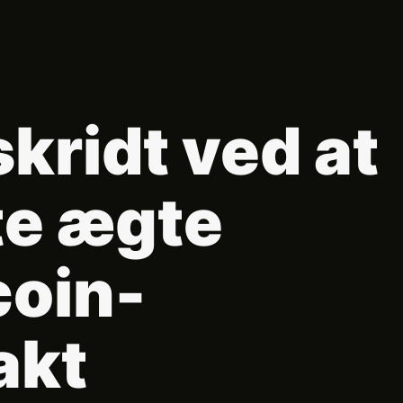
skridt ved at
te ægte
coin-
akt