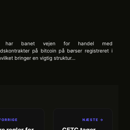
 har banet vejen for handel med
dskontrakter på bitcoin på børser registreret i
vilket bringer en vigtig struktur…
FORRIGE
NÆSTE →
e regler for
CFTC tager