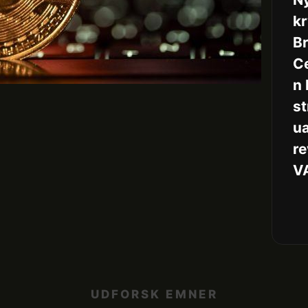
kr
Br
C
n
s
u
re
V
UDFORSK EMNER