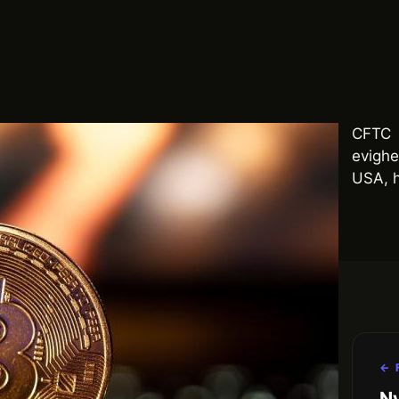
CFTC
evighe
USA, h
← 
Ny