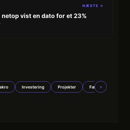
NÆSTE →
n netop vist en dato for et 23%
?
>
akro
Investering
Projekter
Fællesskab
N