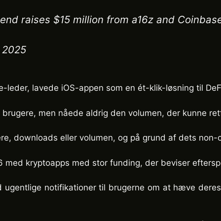
gend raises $15 million from a16z and Coinbas
 2025
eder, lavede iOS-appen som en ét-klik-løsning til DeFi
le brugere, men nåede aldrig den volumen, der kunne ret
ugere, downloads eller volumen, og på grund af dets non
med kryptoapps med stor funding, der beviser efterspør
ed ugentlige notifikationer til brugerne om at hæve dere