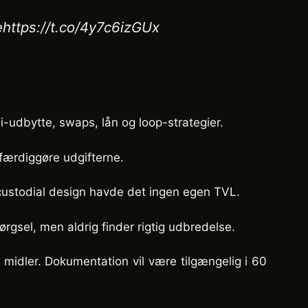
ehttps://t.co/4y7c6izGUx
-udbytte, swaps, lån og loop-strategier.
færdiggøre udgifterne.
-custodial design havde det ingen egen TVL.
gsel, men aldrig finder rigtig udbredelse.
s midler. Dokumentation vil være tilgængelig i 60