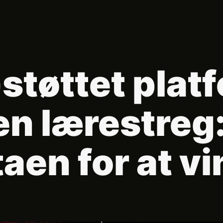
støttet platf
n lærestreg:
aen for at v