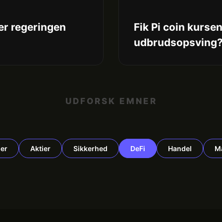
ter regeringen
Fik Pi coin kurse
udbrudsopsving
UDFORSK EMNER
er
Aktier
Sikkerhed
DeFi
Handel
M