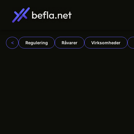
Hop
til
indhold
<
Regulering
Råvarer
Virksomheder