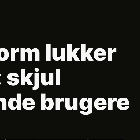
orm lukker
 skjul
inde brugere