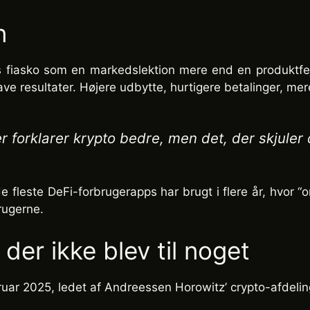
n
fiasko som en markedslektion mere end en produktfejl
ave resultater. Højere udbytte, hurtigere betalinger, me
er forklarer krypto bedre, men det, der skjuler
de fleste DeFi-forbrugerapps har brugt i flere år, hvor
brugerne.
 der ikke blev til noget
ebruar 2025, ledet af Andreessen Horowitz’ crypto-afdel