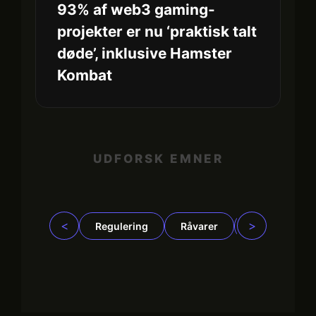
93% af web3 gaming-
projekter er nu ‘praktisk talt
døde’, inklusive Hamster
Kombat
UDFORSK EMNER
<
>
Regulering
Råvarer
Virksomhede