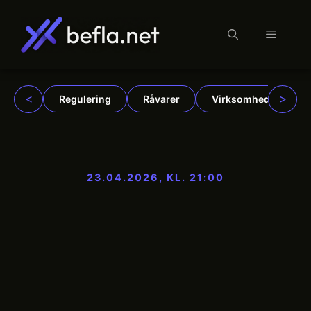
Menu
Hop
til
indhold
<
>
Regulering
Råvarer
Virksomheder
23.04.2026, KL. 21:00