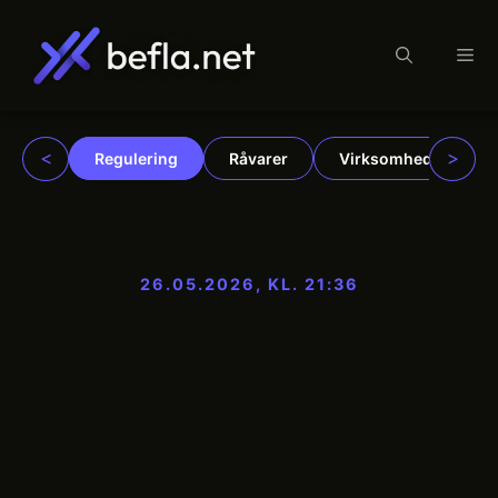
Me
Hop
til
indhold
<
>
Regulering
Råvarer
Virksomheder
26.05.2026, KL. 21:36