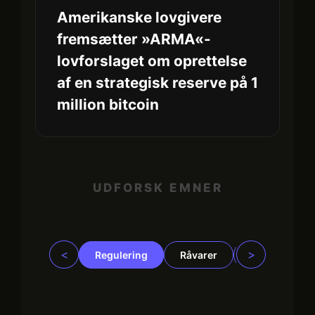
Amerikanske lovgivere
fremsætter »ARMA«-
lovforslaget om oprettelse
af en strategisk reserve på 1
million bitcoin
UDFORSK EMNER
<
>
Regulering
Råvarer
Virksomhede