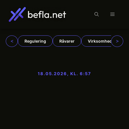
Menu
Hop
til
indhold
<
>
Regulering
Råvarer
Virksomheder
18.05.2026, KL. 6:57