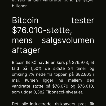
et fald til den vandrette bund på $2,47
billioner.
Bitcoin tester
$76.010-støtte,
mens salgsvolumen
aftager
Bitcoin (BTC) havde en kurs på $76.973, et
fald på 1,50% de sidste 24 timer og
omkring 7% nede fra toppen på $82.803 i
maj. Kursen ligger nu mellem den
vandrette støtte på $76.679 og $76.010,
som udgør 0,382 Fibonacci-niveauet.
Det olie-inducerede risikoavers pres fik