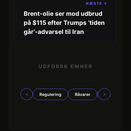
NÆSTE →
Brent-olie ser mod udbrud
på $115 efter Trumps ‘tiden
går’-advarsel til Iran
UDFORSK EMNER
<
>
Regulering
Råvarer
Virksomhede