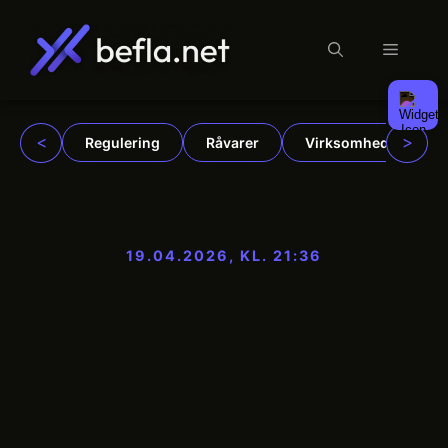
Menu
Hop
til
indhold
<
>
Regulering
Råvarer
Virksomheder
19.04.2026, KL. 21:36