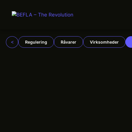
Hop
til
indhold
<
Regulering
Råvarer
Virksomheder