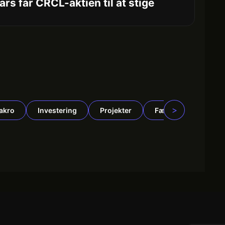
ars får CRCL-aktien til at stige
>
akro
Investering
Projekter
Fællesskab
N