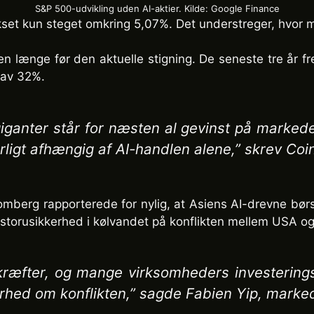
S&P 500-udvikling uden AI-aktier. Kilde: Google Finance
ekset kun steget omkring 5,07%. Det understreger, hvor 
en længe før den aktuelle stigning. De seneste tre år f
gav 32%.
giganter står for næsten al gevinst på markedet
ligt afhængig af AI-handlen alene,” skrev Coi
omberg rapporterede for nylig, at Asiens AI-drevne bør
storusikkerhed i kølvandet på konflikten mellem USA og
vkræfter, og mange virksomheders investering
rhed om konflikten,” sagde Fabien Yip, markeds