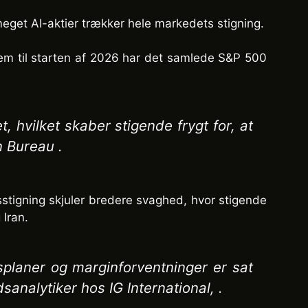
meget AI-aktier trækker hele markedets stigning.
rem til starten af 2026 har det samlede S&P 500
, hvilket skaber stigende frygt for, at
n Bureau .
sstigning skjuler bredere svaghed, hvor stigende
 Iran.
splaner og marginforventninger er sat
analytiker hos IG International, .