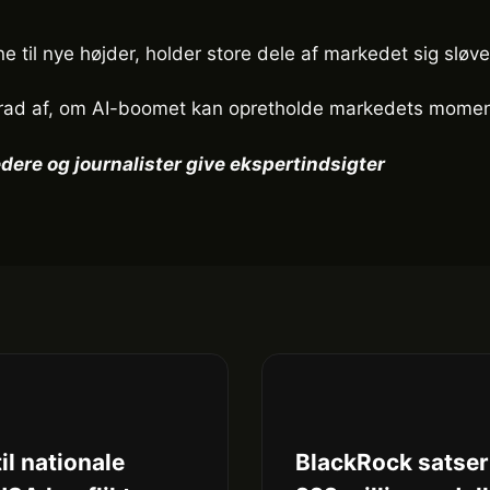
e til nye højder, holder store dele af markedet sig sløv
e grad af, om AI-boomet kan opretholde markedets mome
dere og journalister give ekspertindsigter
il nationale
BlackRock satser