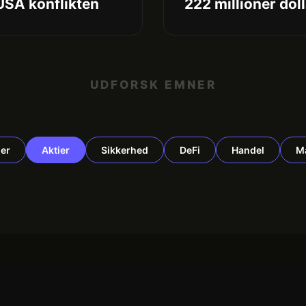
USA konflikten
222 millioner doll
UDFORSK EMNER
er
Aktier
Sikkerhed
DeFi
Handel
M