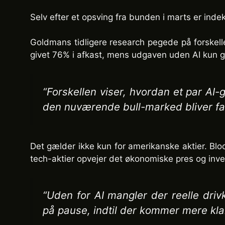
Selv efter et opsving fra bunden i marts er ind
Goldmans tidligere research pegede på forskell
givet 76% i afkast, mens udgaven uden AI kun 
“Forskellen viser, hvordan et par AI-
den nuværende bull-marked bliver far
Det gælder ikke kun for amerikanske aktier. Blo
tech-aktier opvejer det økonomiske pres og inve
“Uden for AI mangler der reelle dri
på pause, indtil der kommer mere kla