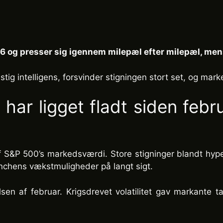
26 og presser sig igennem milepæl efter milepæl, mens
ig intelligens, forsvinder stigningen stort set, og marked
 har ligget fladt siden feb
f S&P 500’s markedsværdi. Store stigninger blandt hyper
nchens vækstmuligheder på langt sigt.
 af februar. Krigsdrevet volatilitet gav markante tab 