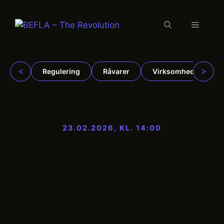
Menu
Hop
til
indhold
<
>
Regulering
Råvarer
Virksomheder
23.02.2026, KL. 14:00