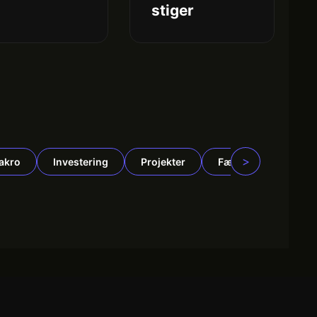
stiger
>
akro
Investering
Projekter
Fællesskab
N