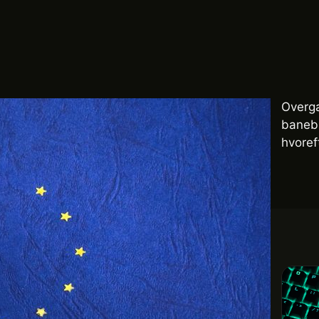
Over
baneb
hvoref