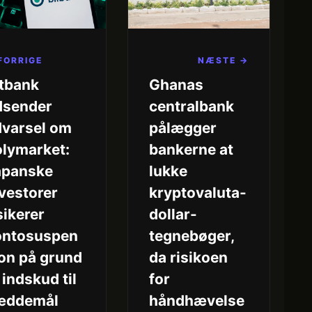
FORRIGE
NÆSTE →
itbank
Ghanas
dsender
centralbank
dvarsel om
pålægger
olymarket:
bankerne at
apanske
lukke
vestorer
kryptovaluta-
sikerer
dollar-
ontosuspen
tegnebøger,
on på grund
da risikoen
 indskud til
for
æddemål
håndhævelse