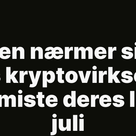
en nærmer sig
s kryptovir
 miste deres 
juli