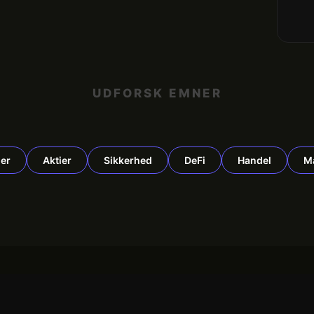
UDFORSK EMNER
er
Aktier
Sikkerhed
DeFi
Handel
M