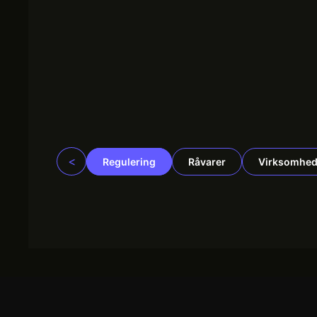
<
Regulering
Råvarer
Virksomhed