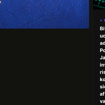
← 
B
u
a
P
J
in
ri
k
si
af
v