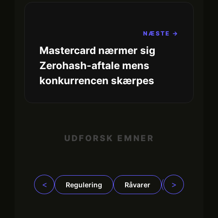
NÆSTE →
Mastercard nærmer sig
Zerohash-aftale mens
konkurrencen skærpes
UDFORSK EMNER
<
>
Regulering
Råvarer
Virksomhede