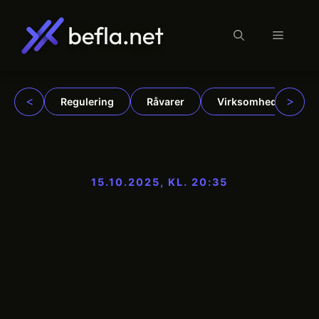
Menu
Hop
til
indhold
<
>
Regulering
Råvarer
Virksomheder
15.10.2025, KL. 20:35