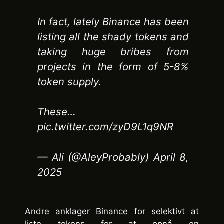
In fact, lately Binance has been
listing all the shady tokens and
taking huge bribes from
projects in the form of 5-8%
token supply.
These…
pic.twitter.com/zyD9L1q9NR
— Ali (@AleyProbably) April 8,
2025
Andre anklager Binance for selektivt at
liste tokens for at opnå en