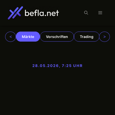
Menü
Zum
Inhalt
springen
<
>
Märkte
Vorschriften
Trading
Insti
28.05.2026, 7:25 UHR