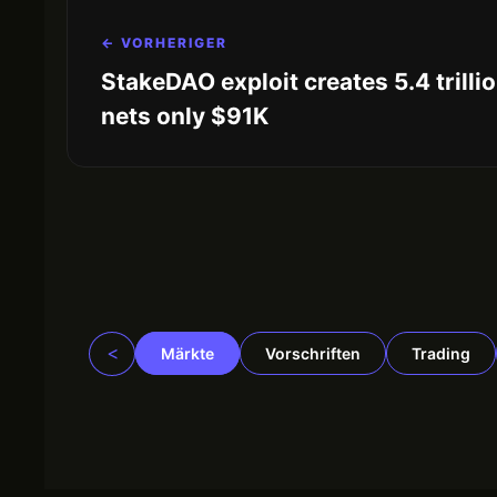
← VORHERIGER
StakeDAO exploit creates 5.4 trill
nets only $91K
<
Märkte
Vorschriften
Trading