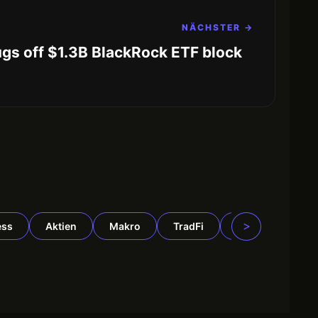
NÄCHSTER →
ugs off $1.3B BlackRock ETF block
>
ess
Aktien
Makro
TradFi
DeFi
Rohst