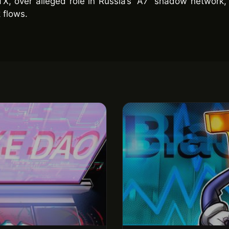
X, over alleged role in Russia’s “A7” shadow network,
 flows.