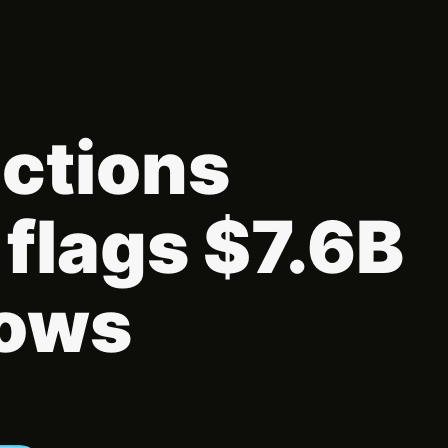
ctions
 flags $7.6B
lows