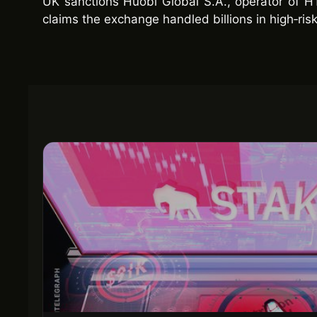
UK sanctions Huobi Global S.A., operator of HT
claims the exchange handled billions in high‑risk