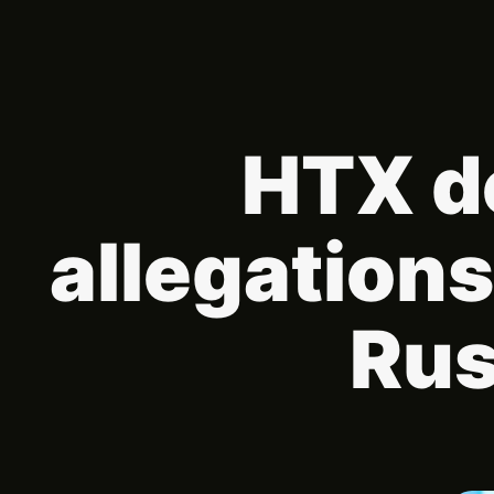
HTX d
allegations
Rus