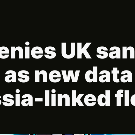
enies UK san
 as new data
sia-linked f