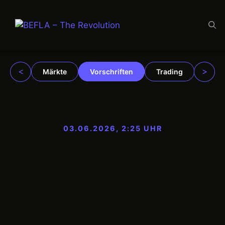
Zum
Inhalt
springen
<
>
Märkte
Vorschriften
Trading
Insti
03.06.2026, 2:25 UHR