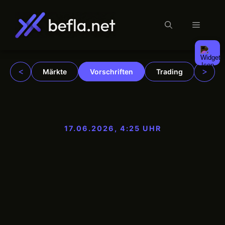
Menü
Zum
Inhalt
springen
<
>
Märkte
Vorschriften
Trading
Insti
17.06.2026, 4:25 UHR