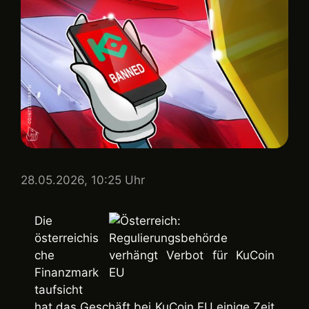
28.05.2026, 10:25 Uhr
Die
österreichis
che
Finanzmark
taufsicht
hat das Geschäft bei KuCoin EU einige Zeit