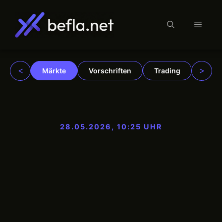
Menü
Zum
Inhalt
springen
<
>
Märkte
Vorschriften
Trading
Insti
28.05.2026, 10:25 UHR