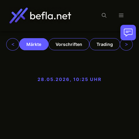
Menü
Zum
Inhalt
springen
<
>
Märkte
Vorschriften
Trading
Insti
28.05.2026, 10:25 UHR