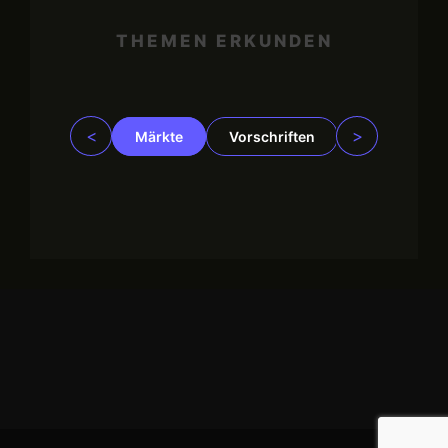
THEMEN ERKUNDEN
<
>
Märkte
Vorschriften
Trading