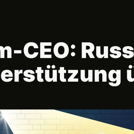
m-CEO: Russl
terstützung 