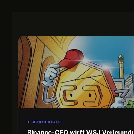
← VORHERIGER
Binance-CEO wirft WSJ Verleumdu