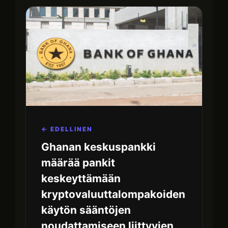
← EDELLINEN
Ghanan keskuspankki
määrää pankit
keskeyttämään
kryptovaluuttalompakoiden
käytön sääntöjen
noudattamiseen liittyvien