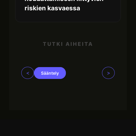
riskien kasvaessa
TUTKI AIHEITA
<
>
Sääntely