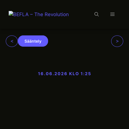
Valikko
Siirry
sisältöön
<
>
Sääntely
16.06.2026 KLO 1:25