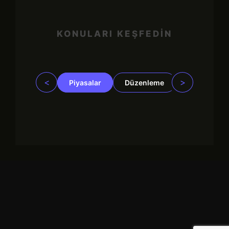
KONULARI KEŞFEDİN
<
>
Piyasalar
Düzenleme
İşletmeler