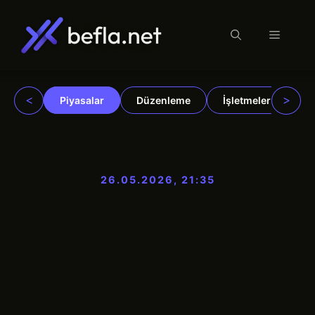
Menü
İçeriğe
atla
<
>
Piyasalar
Düzenleme
İşletmeler
Ku
26.05.2026, 21:35