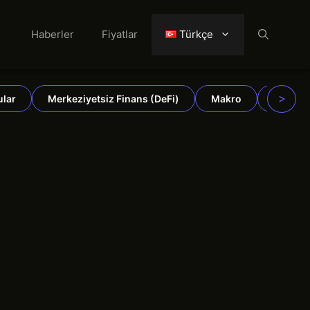
Haberler
Fiyatlar
Türkçe
>
ular
Merkeziyetsiz Finans (DeFi)
Makro
Emtiala