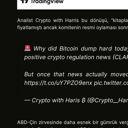
Analist Crypto with Harris bu dönüşü, “kitaplar
fiyatlamıştı ancak komitenin resmi oylaması sonra
Why did Bitcoin dump hard tod
positive crypto regulation news (CLA
But once that news actually moved 
https://t.co/uY7PZO9enx pic.twitte
— Crypto with Haris ₿ (@Crypto__Har
ABD-Çin zirvesinde daha esnek bir gümrük verg