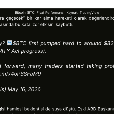
Bitcoin (BTC) Fiyat Performansı. Kaynak: TradingView
a geçecek” bir kar alma hareketi olarak değerlendirdi.
sında bu katalizör etkisini kaybetti.
ay?
$BTC first pumped hard to around $82
RITY Act progress).
forward, many traders started taking profit
r.com/x4oPBSFaM9
is) May 16, 2026
isi hamlesi beklentisi de suya düştü. Eski ABD Başk