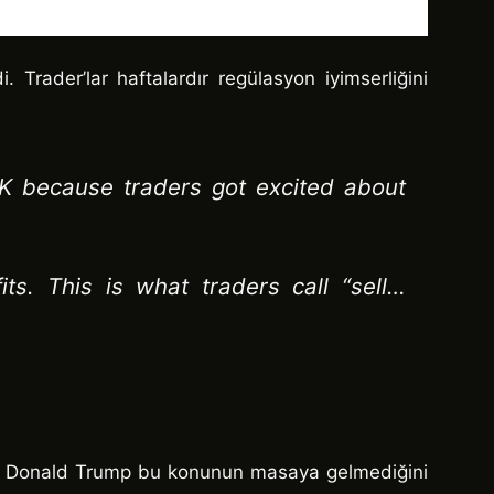
 Trader’lar haftalardır regülasyon iyimserliğini
K because traders got excited about
s. This is what traders call “sell…
anı Donald Trump bu konunun masaya gelmediğini