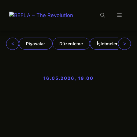
Menü
İçeriğe
atla
<
>
Piyasalar
Düzenleme
İşletmeler
Ku
16.05.2026, 19:00