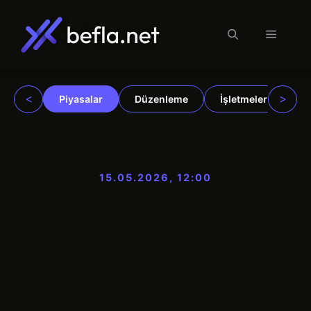
Menü
İçeriğe
atla
<
>
Piyasalar
Düzenleme
İşletmeler
Ku
15.05.2026, 12:00