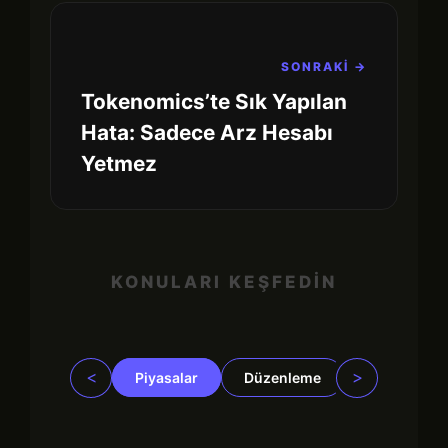
SONRAKİ →
Tokenomics’te Sık Yapılan
Hata: Sadece Arz Hesabı
Yetmez
KONULARI KEŞFEDİN
<
>
Piyasalar
Düzenleme
İşletmeler