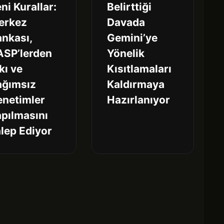
ni Kurallar:
Belirttiği
erkez
Davada
nkası,
Gemini’ye
ASP’lerden
Yönelik
kı ve
Kısıtlamaları
ağımsız
Kaldırmaya
enetimler
Hazırlanıyor
pılmasını
lep Ediyor