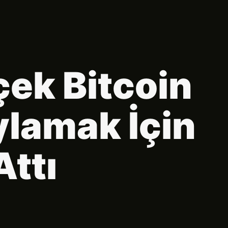
çek Bitcoin
ylamak İçin
Attı