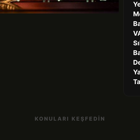
Ye
M
Ba
V
Sı
B
D
Ya
Ta
KONULARI KEŞFEDİN