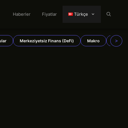
Haberler
Fiyatlar
Türkçe
>
ular
Merkeziyetsiz Finans (DeFi)
Makro
Emtiala