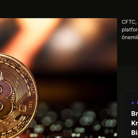
CFTC, 
platfo
önemli
← 
Br
Kr
Bi