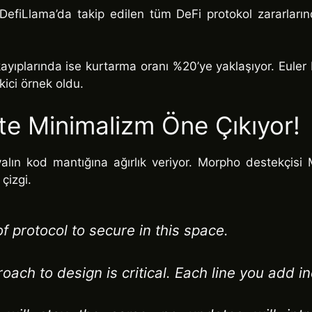
r. DefiLlama’da takip edilen tüm DeFi protokol zararla
ayıplarında ise kurtarma oranı %20’ye yaklaşıyor. Euler 
kici örnek oldu.
e Minimalizm Öne Çıkıyor!
alın kod mantığına ağırlık veriyor. Morpho destekçisi M
 çizgi.
f protocol to secure in this space.
oach to design is critical. Each line you add i