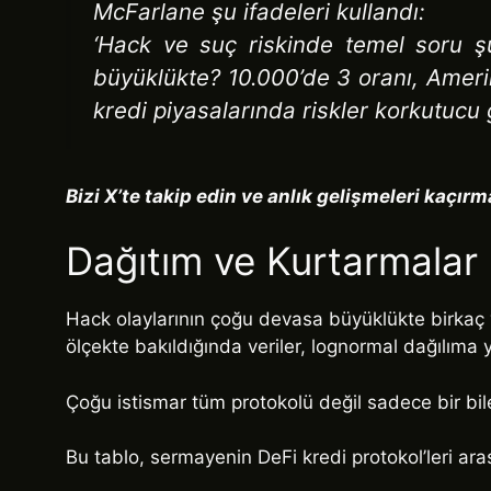
McFarlane şu ifadeleri kullandı:
‘Hack ve suç riskinde temel soru ş
büyüklükte? 10.000’de 3 oranı, Ameri
kredi piyasalarında riskler korkutucu 
Bizi X’te takip edin
ve anlık gelişmeleri kaçırm
Dağıtım ve Kurtarmalar R
Hack olaylarının çoğu devasa büyüklükte birkaç v
ölçekte bakıldığında veriler, lognormal dağılıma y
Çoğu istismar tüm protokolü değil sadece bir bi
Bu tablo, sermayenin DeFi kredi protokol’leri ar