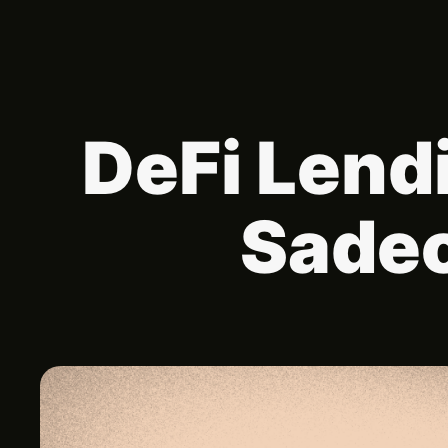
DeFi Lend
Sadec