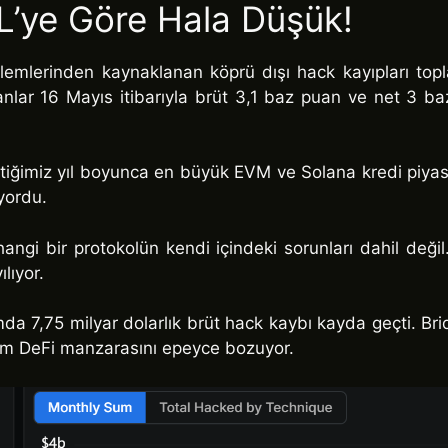
L’ye Göre Hala Düşük!
emlerinden kaynaklanan köprü dışı hack kayıpları topla
lar 16 Mayıs itibarıyla brüt 3,1 baz puan ve net 3 baz p
çtiğimiz yıl boyunca en büyük EVM ve Solana kredi piyasal
uyordu.
angi bir protokolün kendi içindeki sorunları dahil değil
lıyor.
a 7,75 milyar dolarlık brüt hack kaybı kayda geçti. Brid
, tüm DeFi manzarasını epeyce bozuyor.