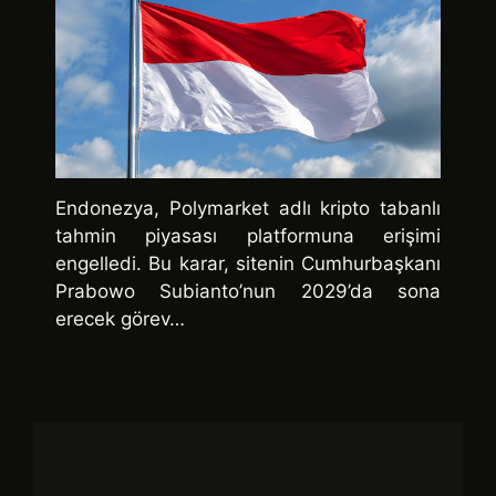
Endonezya, Polymarket adlı kripto tabanlı
tahmin piyasası platformuna erişimi
engelledi. Bu karar, sitenin Cumhurbaşkanı
Prabowo Subianto’nun 2029’da sona
erecek görev…