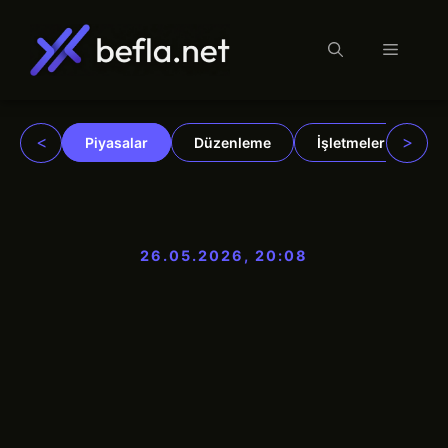
Menü
İçeriğe
atla
<
>
Piyasalar
Düzenleme
İşletmeler
Ku
26.05.2026, 20:08