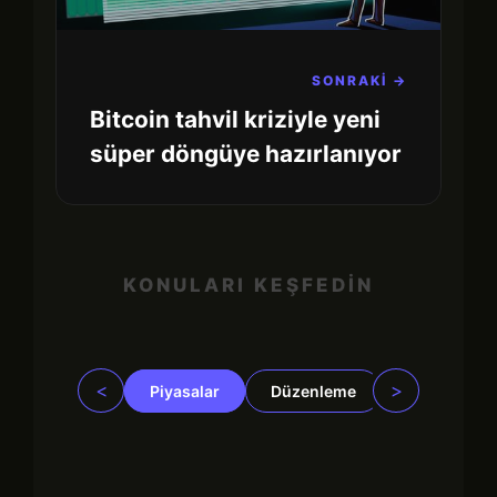
SONRAKİ →
Bitcoin tahvil kriziyle yeni
süper döngüye hazırlanıyor
KONULARI KEŞFEDİN
<
>
Piyasalar
Düzenleme
İşletmeler