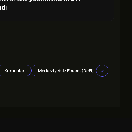
ndı
>
Kurucular
Merkeziyetsiz Finans (DeFi)
Makro