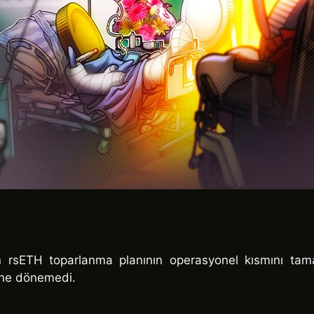
n rsETH toparlanma planının operasyonel kısmını tam
erine dönemedi.