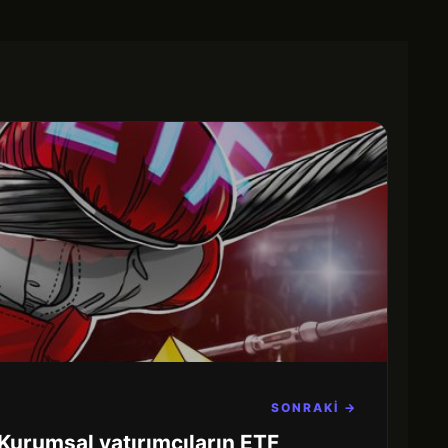
SONRAKİ →
 Kurumsal yatırımcıların ETF