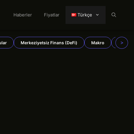
Haberler
Fiyatlar
Türkçe
>
ular
Merkeziyetsiz Finans (DeFi)
Makro
Emtiala