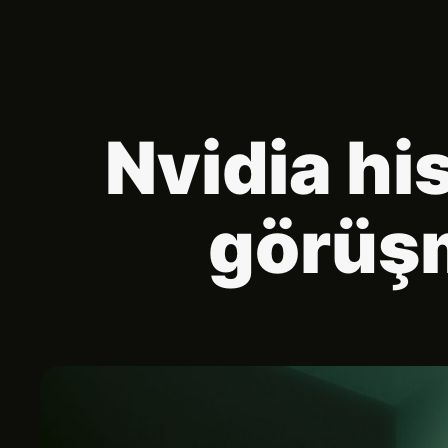
Nvidia hi
görüşm