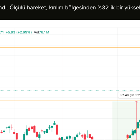
ı. Ölçülü hareket, kırılım bölgesinden %32’lik bir yükseli