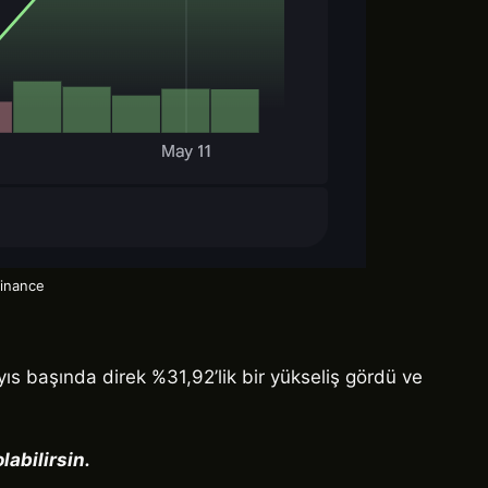
Finance
ıs başında direk %31,92’lik bir yükseliş gördü ve
abilirsin.