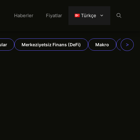
Haberler
Fiyatlar
Türkçe
>
ular
Merkeziyetsiz Finans (DeFi)
Makro
Emtiala