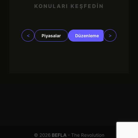
KONULARI KEŞFEDİN
<
>
Piyasalar
Düzenleme
İşletmeler
© 2026
BEFLA
- The Revolution