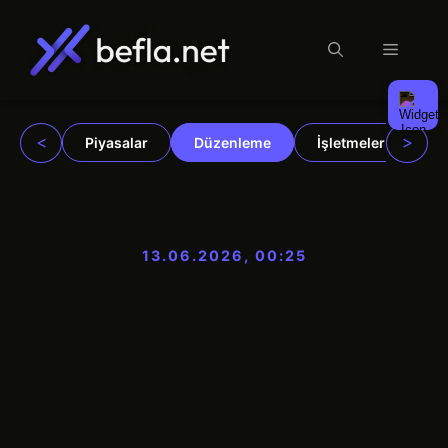
Menü
İçeriğe
atla
<
>
Piyasalar
Düzenleme
İşletmeler
Ku
13.06.2026, 00:25