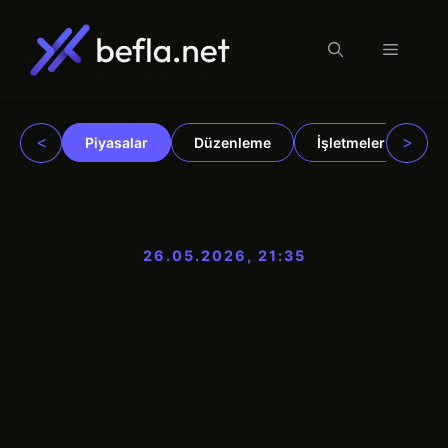
Menü
İçeriğe
atla
<
>
Piyasalar
Düzenleme
İşletmeler
Ku
26.05.2026, 21:35