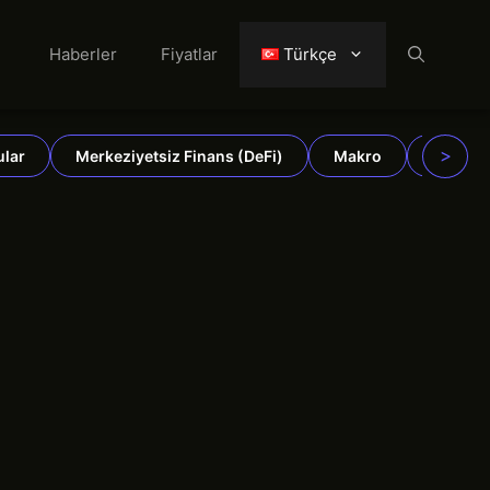
Haberler
Fiyatlar
Türkçe
>
ular
Merkeziyetsiz Finans (DeFi)
Makro
Emtiala