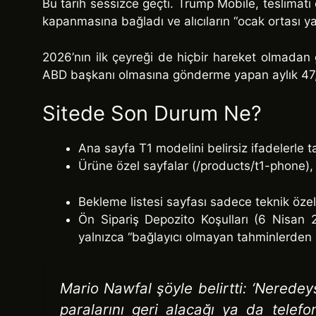
Bu tarih sessizce geçti. Trump Mobile, teslimatı
kapanmasına bağladı ve alıcıların “ocak ortası y
2026’nın ilk çeyreği de hiçbir hareket olmadan 
ABD başkanı olmasına gönderme yapan aylık 47,45
Sitede Son Durum Ne?
Ana sayfa T1 modelini belirsiz ifadelerle ta
Ürüne özel sayfalar (/products/t1-phone),
Bekleme listesi sayfası sadece teknik özell
Ön Sipariş Depozito Koşulları (6 Nisan 2
yalnızca “bağlayıcı olmayan tahminlerden i
Mario Nawfal şöyle belirtti: ‘Neredey
paralarını geri alacağı ya da telef