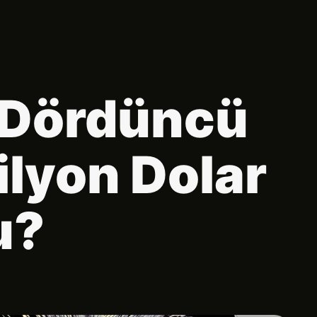
 Dördüncü
ilyon Dolar
u?