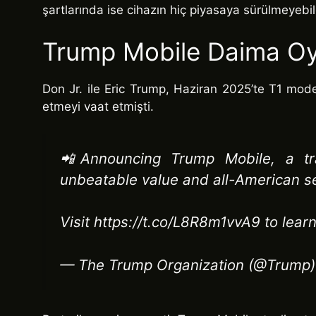
şartlarında ise cihazın hiç piyasaya sürülmeyebile
Trump Mobile Daima Oy
Don Jr. ile Eric Trump, Haziran 2025’te T1 model
etmeyi vaat etmişti.
📲Announcing Trump Mobile, a tran
unbeatable value and all-American se
Visit https://t.co/L8R8m1vvA9 to lear
— The Trump Organization (@Trump)