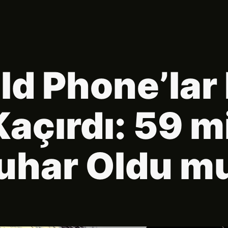
ld Phone’lar
Kaçırdı: 59 m
uhar Oldu m