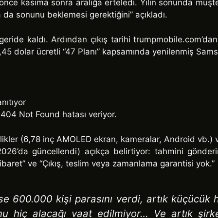
 önce kasıma sonra aralığa erteledi. Yılın sonunda müşt
a da sonunu beklemesi gerektiğini” açıkladı.
geride kaldı. Ardından çıkış tarihi trumpmobile.com’dan 
 dolar ücretli “47 Planı” kapsamında yenilenmiş Samsun
nıtıyor
 404 Not Found hatası veriyor.
ikler (6,78 inç AMOLED ekran, kameralar, Android vb.) ve 
026’da güncellendi) açıkça belirtiyor: tahmini gönderim
baret” ve “Çıkış, teslim veya zamanlama garantisi yok.”
se 600.000 kişi parasını verdi, artık küçücük 
onu hiç alacağı vaat edilmiyor… Ve artık şi