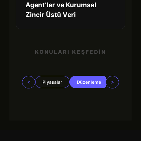
Agent’lar ve Kurumsal
Zincir Üstü Veri
KONULARI KEŞFEDİN
<
>
Piyasalar
Düzenleme
İşletmeler