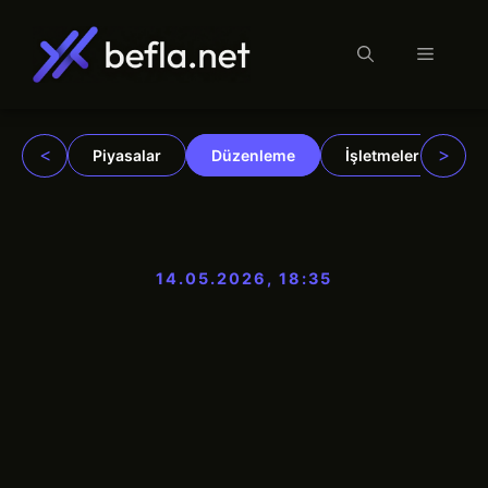
Menü
İçeriğe
atla
<
>
Piyasalar
Düzenleme
İşletmeler
Ku
14.05.2026, 18:35