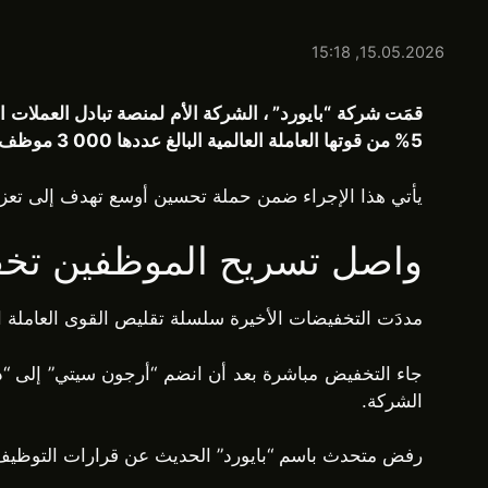
15.05.2026, 15:18
5% من قوتها العاملة العالمية البالغ عددها 3 000 موظف.
يأتي هذا الإجراء ضمن حملة تحسين أوسع تهدف إلى تعزي
واصل تسريح الموظفين تخف
مددَت التخفيضات الأخيرة سلسلة تقليص القوى العاملة التي بدأت في أكتوبر 2024. ألغت “بايورد” حينها نحو 400 وظي
الشركة.
رفض متحدث باسم “بايورد” الحديث عن قرارات التوظيف بال