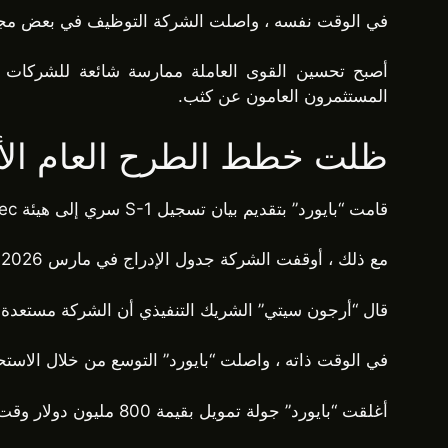
في الوقت نفسه ، واصلت الشركة التوظيف في بعض مجالات 
أصبح تحسين القوى العاملة ممارسة شائعة للشركات ال
المستثمرون العامون عن كثب.
ظلت خطط الطرح العام الأ
قامت “بايورد” بتقديم بيان تسجيل S-1 سري إلى هيئة sec في نوفمبر 2025. استهدف هذا التقديم تحقيق تقييم عام قريب من 20 مليار دولار.
مع ذلك ، أوقفت الشركة جدول الإدراج في مارس 2026. أدت النتائج الضعيفة لإدراجات العملات المشفرة الأخيرة إلى تقليل رغبة المستثمرين.
قال “أرجون سيتي” الشريك التنفيذي أن الشركة مستعدة بنسبة تقارب 80% للطرح العام. تشير تصريحاته إلى أن مستند S-1 
في الوقت ذاته ، واصلت “بايورد” التوسع من خلال الاستح
أغلقت “بايورد” جولة تمويل بقيمة 800 مليون دولار وقت تقديم ملف هيئة sec. أرست هذه الجولة قيمة تقييم تبلغ 20 مليار دولار تستخدم الآن كمرجعية لمناقشات الاكتتاب.