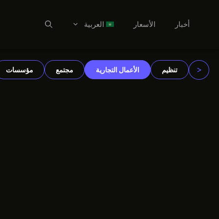
أخبار
الأسعار
العربية
نتقل
العربية
لى
Dansk
لمحتوى
<
تنظيم
الأعمال التجارية
مجتمع
مؤسسات
Deutsch
English
Español
Suomi
Français
हिन्दी
Italiano
한국어