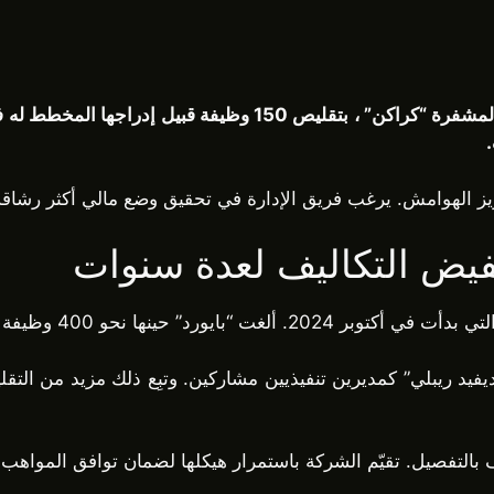
قمَت شركة “بايورد” ، الشركة الأم لمنصة تبادل العملات المشفرة 
ز الهوامش. يرغب فريق الإدارة في تحقيق وضع مالي أكثر رشاقة 
يض التكاليف لعدة سنوات
فة أو ما يعادل تقريباً 15% من الموظفين.
تفصيل. تقيّم الشركة باستمرار هيكلها لضمان توافق المواهب مع 