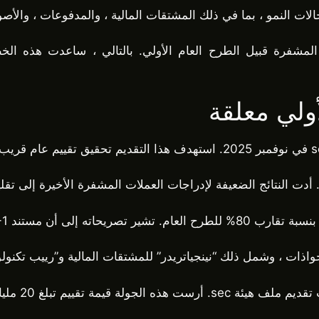
النمو ، بما في ذلك المشتقات المالية ، والمدفوعات ، والأصول
مشفرة قبيل الطرح العام الأولي. بالتالي ، ساعدت هذه الخطو
ولي معلقة
لا يزال نشطاً رغم التأجيل.
واذات ، وشمل ذلك “نينجياتريدر” للمشتقات المالية و”رييب تكنو