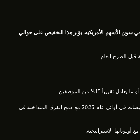
“كراكن” ، بتقليص 150 وظيفة قبيل إدراجها المخطط له في سوق الأسهم الأمريكية. يؤثر هذا التخفيض على حوالي
قبل الطرح العام.
جاء التخفيض مباشرة بعد أن انضم “أرجون سيتي” إلى “ديفيد ريبلي” كمديرين تنفيذيين مشاركين. وتبِع ذلك مزيد من التقليصات في أوائل عام 2025 مع دمج الفرق المتداخلة في
أولوياتها الاستراتيجية.