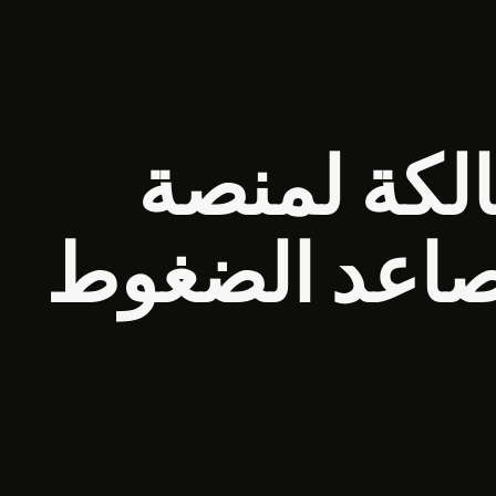
ة Payward المالكة لمنصة
ع تصاعد الضغوط