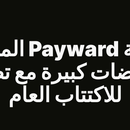
تجري شرك
 تخفيضات كبيرة م
للاكتتاب العام