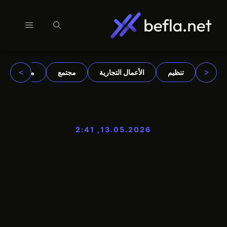
القائمة
نتقل
لى
لمحتوى
>
<
تنظيم
الأعمال التجارية
مجتمع
مؤسسات
13.05.2026, 2:41