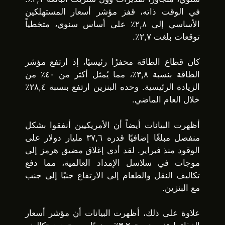
في الوقت ذاته، قفز مؤشر أسعار المستهلكين
الأساسي إلى ٢,٨٪ على أساس سنوي، متخطياً
توقعات بلغت ٢,٧٪.
كان قطاع الطاقة محفزًا رئيسيًا، إذ ارتفع مؤشر
الطاقة بنسبة ٣,٨٪، مما يُمثل أكثر من ٤٠٪ من
الزيادة الرئيسية. وحده البنزين ارتفع بنسبة ٢٨,٤٪
خلال العام الماضي.
أظهرت البيانات أيضاً أن الأمريكيين أنفقوا بشكل
منفصل مبلغًا إضافيًا قدره ٣٧,٦ مليار دولار على
الوقود منذ فبراير. لقد أدى إغلاق مضيق هرمز إلى
موجات في سلاسل الإمداد العالمية، مما دفع
تكاليف النقل والطعام إلى الارتفاع جنبًا إلى جنب
مع البنزين.
علاوة على ذلك، أظهرت البيانات أن مؤشر أسعار