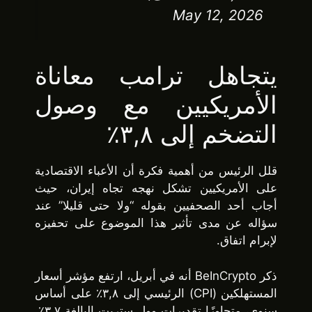
May 12, 2026
يتجاهل ترامب معاناة
الأمريكيين مع وصول
التضخم إلى ٣,٨٪
قلل الرئيس من أهمية فكرة أن الأعباء الاقتصادية
على الأمريكيين تشكل نهجه تجاه إيران، حيث
أجاب أحد الصحفيين بقوله “ولا حتى قليلا” عند
سؤاله عن مدى تأثير هذا الموضوع على تحفيزه
لإبرام اتفاق.
ذكر BeInCrypto أنه في أبريل، ارتفع مؤشر أسعار
المستهلكين (CPI) الرئيسي إلى ٣,٨٪ على أساس
سنوي، متجاوزًا تقديرات وول ستريت البالغة ٣,٧٪.