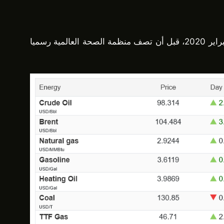
وفي الوقت نفسه، ارتفع التضخم العام في الولايات المتحدة إلى 3.3٪ في مارس 2026. وهذا أعلى بكثير من 2.3٪ في فبراير 2020، قبل أن تصف منظمة الصحة العالمية رسميا