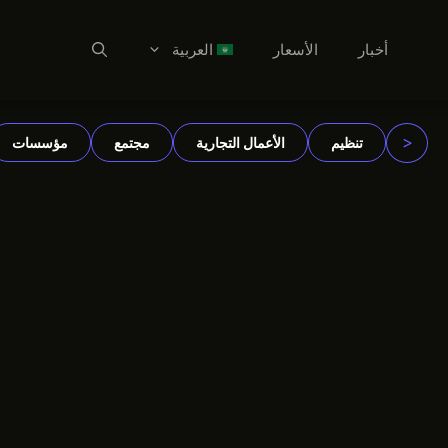
أخبار
الأسعار
العربية
نتقل
العربية
لى
Dansk
لمحتوى
<
تنظيم
الأعمال التجارية
مجتمع
مؤسسات
Deutsch
English
Español
Suomi
Français
हिन्दी
Italiano
한국어