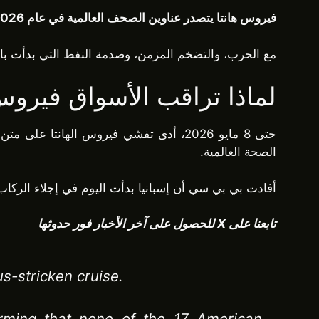
فيروس هانتا يتصدر عناوين الصحف العالمية في عام 2026. يبدو أن التفشي محصورا، لكن أسوأ سؤال لا يزال معلقا فوق الأسواق الهشة بالفعل.
مع الحرب، والتضخم المزمن، وصدمة النفط التي بدأت بال
لماذا تراقب الأسواق فيروس 
الصحة العالمية.
أفادت بي بي سي أن إسبانيا بدأت اليوم في إجلاء الركاب
تابعنا على X للحصول على آخر الأخبار فور حدوثها
s-stricken cruise.
irming that none of the 17 American