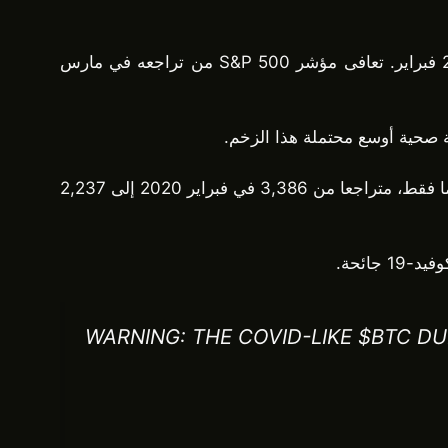
شهدت البيتكوين والأسهم الأمريكية انتعاشات قوية بعد انخفاضات حادة سابقة. ارتفع البيتكوين بنسبة تقارب 22٪ منذ 28 فبراير. تعافى مؤشر S&P 500 من تراجعه في مارس
ة صحية أوسع محتملة هذا الزخم.
لا تزال الأسواق تتذكر رد الفعل الذي حدث خلال بداية جائحة كوفيد-19. انخفض مؤشر S&P 500 بنسبة 34٪ خلال 35 يوما فقط، متراجعا من 3,386 في فبراير 2020 إلى 2,237
WARNING: THE COVID-LIKE $BTC DU