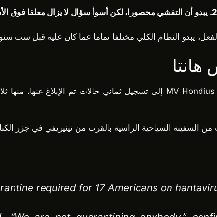
فعل، يبدو النظام الكلي مختلفا تماما عما كان عليه قبل ست سنو
هانتا
حتى 8 مايو 2026، أدى تفشي فيروس الهانتا على متن MV Hondius إلى تسجيل ثماني
 من السفينة السياحية الراسية بالقرب من تينيريفي في جزر الكنا
ntine required for 17 Americans on hantaviru
d, “We are not quarantining anybody,” conf