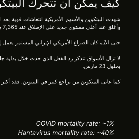
كيف يمكن أن تتحرك البيتكو
وأغلق عند أعلى مستوى جديد على الإطلاق عند 7,365 يوم الجمعة.
حتى الآن، كان الصراع الأمريكي الإيراني المستمر يعمل 
بحلول 23 مارس.
كما عانى البيتكوين من تراجع كبير في البيتوين. فقد أكثر من 50٪ من قيمته خلال يومين بعد إعلان منظمة الصحة العالمية كوفيد-9
COVID mortality rate: ~1%
Hantavirus mortality rate: ~40%