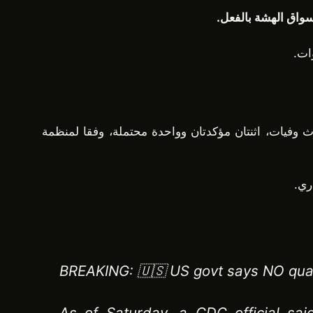
ات.
 حالات تم الإبلاغ عنها، منها ثلاث وفيات، اثنتان مؤكدتان وواحدة محتملة، وفقا لمنظمة
ري.
BREAKING: 🇺🇸 US govt says NO quara
As of Saturday, a CDC official sai