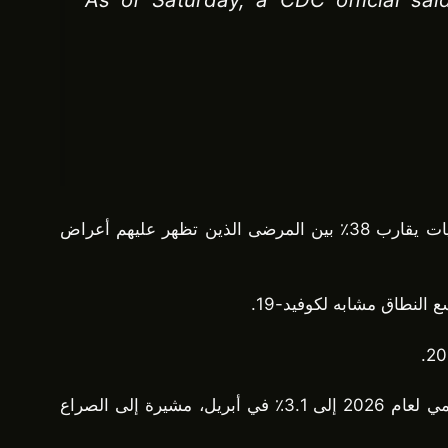
تفيد مراكز السيطرة على الأمراض والوقاية منها في الولايات المتحدة أن متلازمة فيروس الهانتا الرئوية تحمل معدل وفيات يقارب 38٪ بين المرضى الذين تظهر عليهم أعراض
النطاق مشابه لكوفيد-19.
لقد أزعجت الحرب الأمريكية الإيرانية المستمرة الأسواق العالمية بالفعل. خفض صندوق النقد الدولي توقعاته للنمو العالمي لعام 2026 إلى 3.1٪ في أبريل، مشيرة إلى الصراع