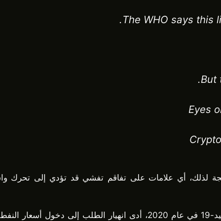
The WHO says this l
But 
Eyes o
 نتيجة لذلك، أي علامات على تفاقم تفشي قد تؤدي إلى تحرك و
أسواق النفط أيضا محور التركيز. خلال انهيار جائحة كوفيد-19 في عام 2020، 