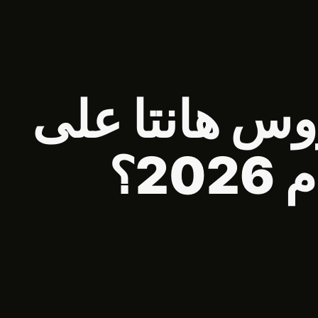
وس هانتا على
2؟