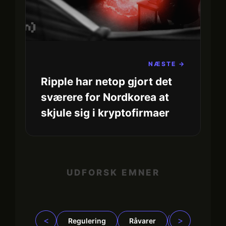
NÆSTE →
Ripple har netop gjort det
sværere for Nordkorea at
skjule sig i kryptofirmaer
UDFORSK EMNER
<
>
Regulering
Råvarer
Virksomhede