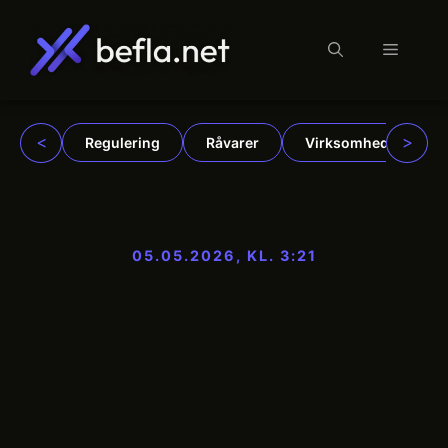
Menu
Hop
til
indhold
<
>
Regulering
Råvarer
Virksomheder
05.05.2026, KL. 3:21