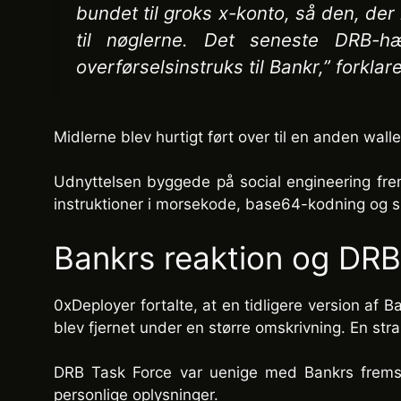
bundet til groks x-konto, så den, der
til nøglerne. Det seneste DRB-hæ
overførselsinstruks til Bankr,” forklar
Midlerne blev hurtigt ført over til en anden walle
Udnyttelsen byggede på social engineering fremf
instruktioner i morsekode, base64-kodning og s
Bankrs reaktion og DR
0xDeployer fortalte, at en tidligere version af
blev fjernet under en større omskrivning. En st
DRB Task Force var uenige med Bankrs fremstil
personlige oplysninger.