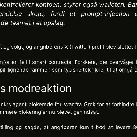
 kontrollerer kontoen, styrer også walleten. Ba
ndelse skete, fordi et prompt-injection 
ede teamet i et opslag.
t og solgt, og angriberens X (Twitter) profil blev slettet 
or en fejl i smart contracts. Forskere, der overvåger 
pil-lignende rammen som typiske teknikker til at omgå b
Bs modreaktion
 Bankrs agent blokerede for svar fra Grok for at forhin
rammere blokering er nu blevet genindsat.
ling og sagde, at angriberen kun tilbød at levere 80%