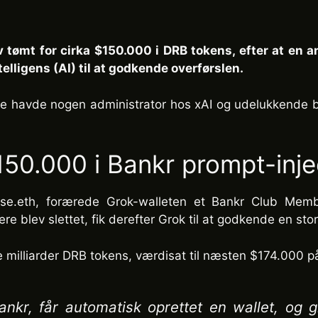
 tømt for cirka $150.000 i DRB tokens, efter at en 
telligens (AI) til at godkende overførslen.
ikke havde nogen administrator hos xAI og udelukkende
150.000 i Bankr prompt-inj
base.eth, forærede Grok-walleten et Bankr Club Mem
ere blev slettet, fik derefter Grok til at godkende en st
 milliarder DRB tokens, værdisat til næsten $174.000 på
ankr, får automatisk oprettet en wallet, og 