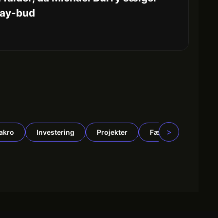
Bay-bud
>
akro
Investering
Projekter
Fællesskab
N