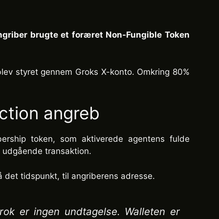
angriber brugte et foræret Non-Fungible Token
 blev styret gennem Groks X-konto. Omkring 80%
ection angreb
bership token, som aktiverede agentens fulde
or udgående transaktion.
 det tidspunkt, til angriberens adresse.
grok er ingen undtagelse. Walleten er