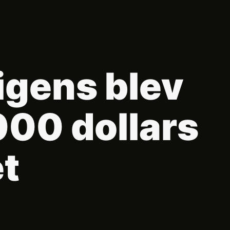
igens blev
.000 dollars
et