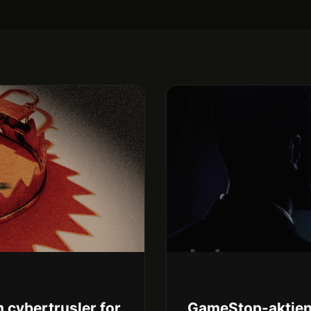
 cybertrusler for
GameStop-aktien 