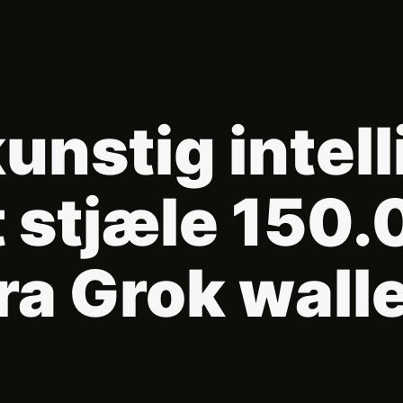
unstig intell
at stjæle 150
ra Grok wall