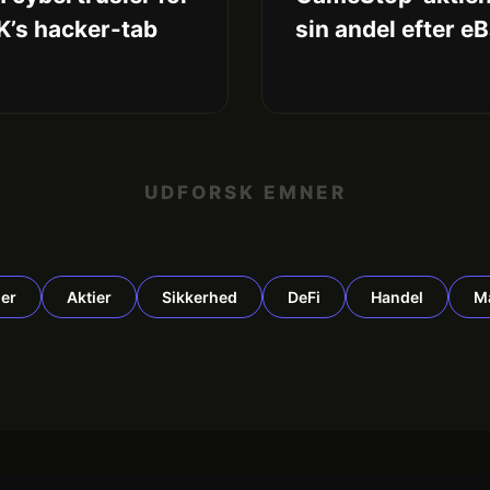
K’s hacker-tab
sin andel efter e
UDFORSK EMNER
er
Aktier
Sikkerhed
DeFi
Handel
M