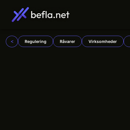
Hop
til
indhold
<
Regulering
Råvarer
Virksomheder