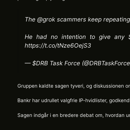
The @grok scammers keep repeating th
He had no intention to give any 
https://t.co/tNze6OejS3
— $DRB Task Force (@DRBTaskForce
Gruppen kaldte sagen tyveri, og diskussionen 
Bankr har udrullet valgfrie IP-hvidlister, godkend
Sagen indgår i en bredere debat om, hvordan u