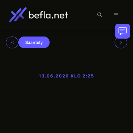
Valikko
Siirry
sisältöön
<
>
Sääntely
13.06.2026 KLO 2:25