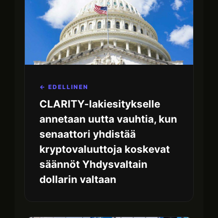
← EDELLINEN
CLARITY-lakiesitykselle
annetaan uutta vauhtia, kun
senaattori yhdistää
kryptovaluuttoja koskevat
säännöt Yhdysvaltain
dollarin valtaan