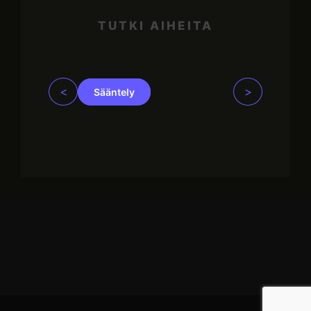
TUTKI AIHEITA
<
>
Sääntely