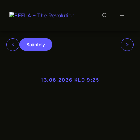
Valikko
Siirry
sisältöön
<
>
Sääntely
13.06.2026 KLO 9:25