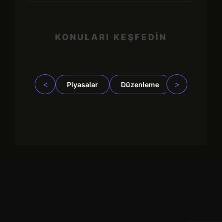
KONULARI KEŞFEDİN
<
>
Piyasalar
Düzenleme
İşletmeler