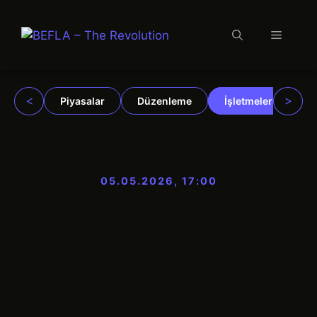
Menü
İçeriğe
atla
<
>
Piyasalar
Düzenleme
İşletmeler
Ku
05.05.2026, 17:00