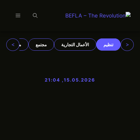
القائمة
نتقل
لى
لمحتوى
>
<
تنظيم
الأعمال التجارية
مجتمع
مؤسسات
15.05.2026, 21:04