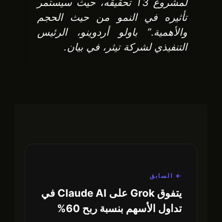
لمشروع T3 تحقيقه، حيث سيستمر
تأثيره في النمو من حيث الحجم
والأهمية.” باولو أردوينو، الرئيس
التنفيذي لشركة تيثر، في بيان.
← السابق
يتفوق Grok على Claude AI في
تداول الأسهم بنسبة ربح 60%