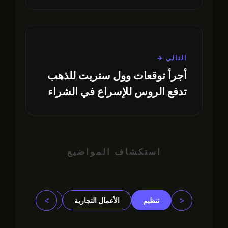
التالي →
أجرأ توقعات وول ستريت للذهب
تدفع الروس للإسراع في الشراء
استكشاف المواضيع
>
<
تنظيم
الأعمال التجارية
مجتمع
مؤ